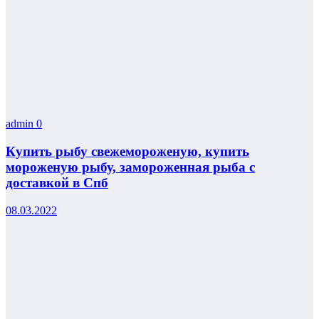
admin
0
Купить рыбу свежемороженую, купить
мороженую рыбу, замороженная рыба с
доставкой в Спб
08.03.2022