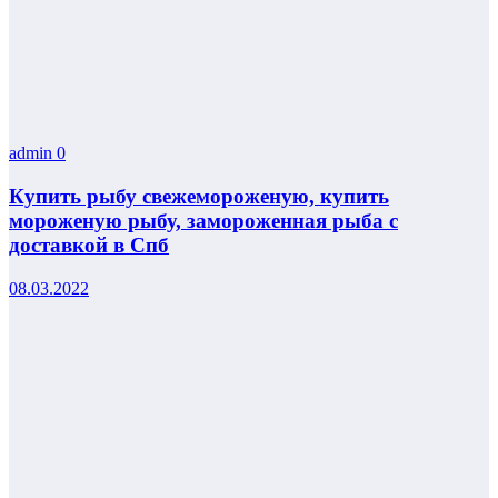
admin
0
Купить рыбу свежемороженую, купить
мороженую рыбу, замороженная рыба с
доставкой в Спб
08.03.2022