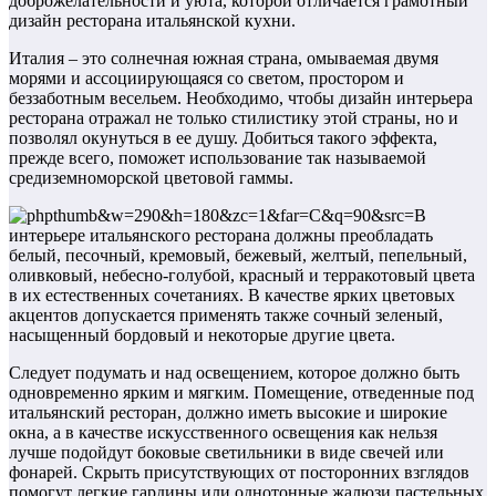
доброжелательности и уюта, которой отличается грамотный
дизайн ресторана итальянской кухни.
Италия – это солнечная южная страна, омываемая двумя
морями и ассоциирующаяся со светом, простором и
беззаботным весельем. Необходимо, чтобы дизайн интерьера
ресторана отражал не только стилистику этой страны, но и
позволял окунуться в ее душу. Добиться такого эффекта,
прежде всего, поможет использование так называемой
средиземноморской цветовой гаммы.
В
интерьере итальянского ресторана должны преобладать
белый, песочный, кремовый, бежевый, желтый, пепельный,
оливковый, небесно-голубой, красный и терракотовый цвета
в их естественных сочетаниях. В качестве ярких цветовых
акцентов допускается применять также сочный зеленый,
насыщенный бордовый и некоторые другие цвета.
Следует подумать и над освещением, которое должно быть
одновременно ярким и мягким. Помещение, отведенные под
итальянский ресторан, должно иметь высокие и широкие
окна, а в качестве искусственного освещения как нельзя
лучше подойдут боковые светильники в виде свечей или
фонарей. Скрыть присутствующих от посторонних взглядов
помогут легкие гардины или однотонные жалюзи пастельных