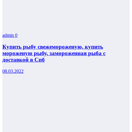
admin
0
Купить рыбу свежемороженую, купить
мороженую рыбу, замороженная рыба с
доставкой в Спб
08.03.2022