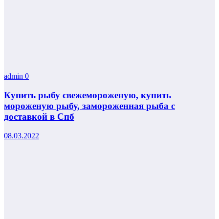
admin
0
Купить рыбу свежемороженую, купить
мороженую рыбу, замороженная рыба с
доставкой в Спб
08.03.2022