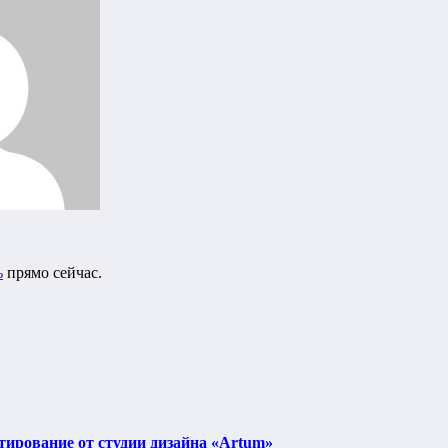
ь
прямо сейчас.
тирование от студии дизайна «Artum»