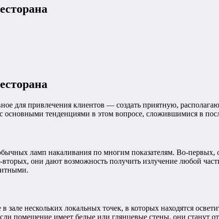
ресторана
ресторана
вное для привлечения клиентов — создать приятную, располага
с основными тенденциями в этом вопросе, сложившимися в посл
обычных ламп накаливания по многим показателям. Во-первых, 
Во-вторых, они дают возможность получить излучение любой част
титными.
 в зале нескольких локальных точек, в которых находятся осве
сли помещение имеет белые или глянцевые стены, они станут о