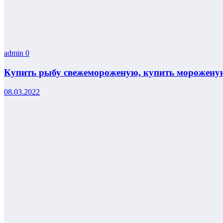
admin
0
Купить рыбу свежемороженую, купить мороженую
08.03.2022