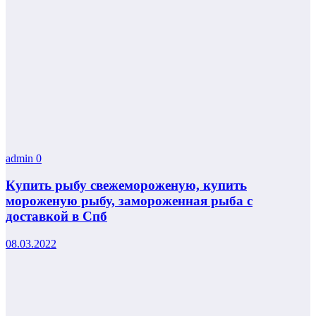
admin
0
Купить рыбу свежемороженую, купить
мороженую рыбу, замороженная рыба с
доставкой в Спб
08.03.2022