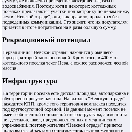
сумму уже включено проведение электричества, газа и
водоснабжения. Поэтому, хотя в некоторых коттеджных
поселках предлагаются участки под застройку по ценам ниже,
чем в “Невской отраде”, они, как правило, продаются без
подведенных коммуникаций. Это значит, что их покупателям
придется в итоге потратиться на в разы большую сумму.
Рекреационный потенциал
Первая линия “Невской отрады” находится у бывшего
карьера, который заполнен водой. Кроме того, в 400 м от
коттеджного поселка течет Нева, а южнее расположен лесной
массив.
Инфраструктура
На территории поселка есть детская площадка, автопарковка и
обустроена прогулочная зона. На въезде в “Невскую отраду”
находится КПП, кроме того территория комплекса находится
под круглосуточной охраной. На данный момент поселок не
имеет собственной социальной инфраструктуры, а именно та
нет детсадов, школ, продовольственных и медицинских
учреждений, поэтому жителям “Невской отрады” придется
пользоваться объектами соцназначения, расположенными в