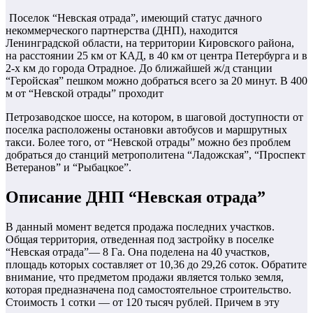
Поселок “Невская отрада”, имеющий статус дачного
некоммерческого партнерства (ДНП), находится
Ленинградской области, на территории Кировского района,
на расстоянии 25 км от КАД, в 40 км от центра Петербурга и в
2-х км до города Отрадное. До ближайшей ж/д станции
“Геройская” пешком можно добраться всего за 20 минут. В 400
м от “Невской отрады” проходит
Петрозаводское шоссе, на котором, в шаговой доступности от
поселка расположены остановки автобусов и маршрутных
такси. Более того, от “Невской отрады” можно без проблем
добраться до станций метрополитена “Ладожская”, “Проспект
Ветеранов” и “Рыбацкое”.
Описание ДНП “Невская отрада”
В данный момент ведется продажа последних участков.
Общая территория, отведенная под застройку в поселке
“Невская отрада”— 8 Га. Она поделена на 40 участков,
площадь которых составляет от 10,36 до 29,26 соток. Обратите
внимание, что предметом продажи является только земля,
которая предназначена под самостоятельное строительство.
Стоимость 1 сотки — от 120 тысяч рублей. Причем в эту