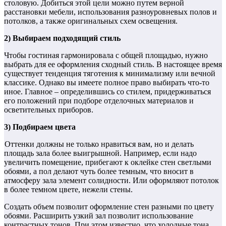
столовую. Добиться этой цели можно путем верной
расстановки мебели, использования разноуровневых полов и
потолков, а также оригинальных схем освещения.
2) Выбираем подходящий стиль
Чтобы гостиная гармонировала с общей площадью, нужно
выбрать для ее оформления сходный стиль. В настоящее время
существует тенденция тяготения к минимализму или вечной
классике. Однако вы имеете полное право выбирать что-то
иное. Главное – определившись со стилем, придерживаться
его положений при подборе отделочных материалов и
осветительных приборов.
3) Подбираем цвета
Оттенки должны не только нравиться вам, но и делать
площадь зала более выигрышной. Например, если надо
увеличить помещение, прибегают к оклейке стен светлыми
обоями, а пол делают чуть более темным, что вносит в
атмосферу зала элемент солидности. Или оформляют потолок
в более темном цвете, нежели стены.
Создать объем позволит оформление стен разными по цвету
обоями. Расширить узкий зал позволит использование
контрастных тонов. При этом известно, что холодные тона