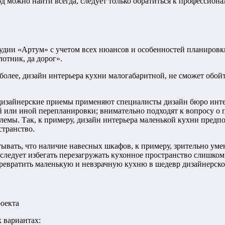
ход можно найти всегда, следует только обратиться к профессио
дии «Артум» с учетом всех нюансов и особенностей планировки
отник, да дорог».
олее, дизайн интерьера кухни малогабаритной, не сможет обойти
дизайнерские приемы применяют специалисты дизайн бюро интер
й или иной перепланировки; внимательно подходят к вопросу о
емы. Так, к примеру, дизайн интерьера маленькой кухни предпо
странство.
тывать, что наличие навесных шкафов, к примеру, зрительно ум
 следует избегать перезагружать кухонное пространство слишко
ревратить маленькую и невзрачную кухню в шедевр дизайнерско
оекта
х вариантах: