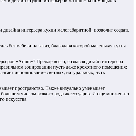
налам в дизайн студию интерьеров «Artum» за помощью в
 дизайна интерьера кухни малогабаритной, позволит создать
сь без мебели на заказ, благодаря которой маленькая кухня
ьеров «Artum»? Прежде всего, создавая дизайн интерьера
 правильном зонировании пусть даже крохотного помещения;
лагает использование светлых, натуральных, чуть
еньшает пространство. Также визуально уменьшает
м большим числом всякого рода аксессуаров. И еще множество
го искусства