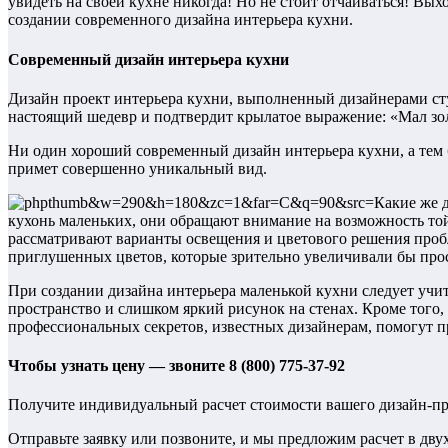
увидеть на своей кухне никогда! Но не стоит отчаиваться! Вы
создании современного дизайна интерьера кухни.
Современный дизайн интерьера кухни
Дизайн проект интерьера кухни, выполненный дизайнерами сту
настоящий шедевр и подтвердит крылатое выражение: «Мал зол
Ни один хороший современный дизайн интерьера кухни, а тем б
примет совершенно уникальный вид.
Какие же 
кухонь маленьких, они обращают внимание на возможность то
рассматривают варианты освещения и цветового решения пробл
приглушенных цветов, которые зрительно увеличивали бы про
При создании дизайна интерьера маленькой кухни следует учи
пространство и слишком яркий рисунок на стенах. Кроме того,
профессиональных секретов, известных дизайнерам, помогут п
Чтобы узнать цену — звоните 8 (800) 775-37-92
Получите индивидуальный расчет стоимости вашего дизайн-пр
Отправьте заявку или позвоните, и мы предложим расчет в дву