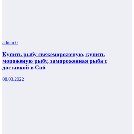
admin
0
Купить рыбу свежемороженую, купить
мороженую рыбу, замороженная рыба с
доставкой в Спб
08.03.2022