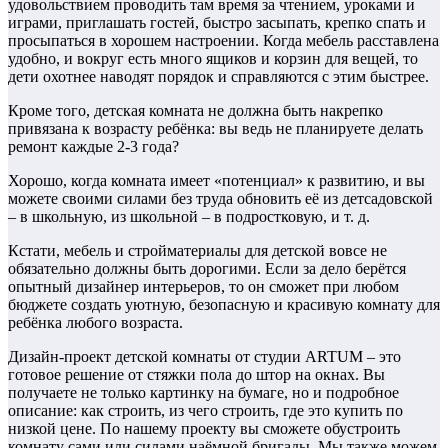
удовольствием проводить там время за чтением, уроками и
играми, приглашать гостей, быстро засыпать, крепко спать и
просыпаться в хорошем настроении. Когда мебель расставлена
удобно, и вокруг есть много ящиков и корзин для вещей, то
дети охотнее наводят порядок и справляются с этим быстрее.
Кроме того, детская комната не должна быть накрепко
привязана к возрасту ребёнка: вы ведь не планируете делать
ремонт каждые 2-3 года?
Хорошо, когда комната имеет «потенциал» к развитию, и вы
можете своими силами без труда обновить её из детсадовской
– в школьную, из школьной – в подростковую, и т. д.
Кстати, мебель и стройматериалы для детской вовсе не
обязательно должны быть дорогими. Если за дело берётся
опытный дизайнер интерьеров, то он сможет при любом
бюджете создать уютную, безопасную и красивую комнату для
ребёнка любого возраста.
Дизайн-проект детской комнаты от студии ARTUM – это
готовое решение от стяжки пола до штор на окнах. Вы
получаете не только картинку на бумаге, но и подробное
описание: как строить, из чего строить, где это купить по
низкой цене. По нашему проекту вы сможете обустроить
комнату сами или силами наёмной бригады. Мы также можем