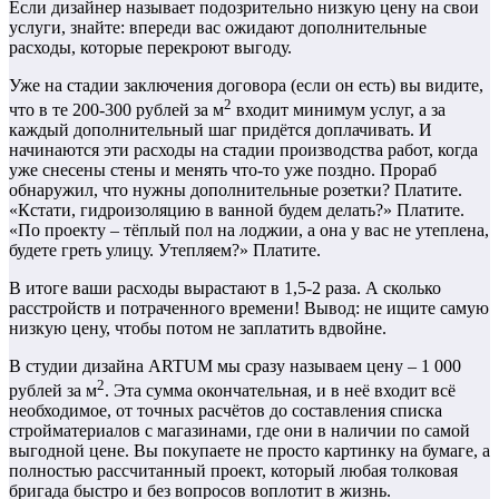
Если дизайнер называет подозрительно низкую цену на свои
услуги, знайте: впереди вас ожидают дополнительные
расходы, которые перекроют выгоду.
Уже на стадии заключения договора (если он есть) вы видите,
2
что в те 200-300 рублей за м
входит минимум услуг, а за
каждый дополнительный шаг придётся доплачивать. И
начинаются эти расходы на стадии производства работ, когда
уже снесены стены и менять что-то уже поздно. Прораб
обнаружил, что нужны дополнительные розетки? Платите.
«Кстати, гидроизоляцию в ванной будем делать?» Платите.
«По проекту – тёплый пол на лоджии, а она у вас не утеплена,
будете греть улицу. Утепляем?» Платите.
В итоге ваши расходы вырастают в 1,5-2 раза. А сколько
расстройств и потраченного времени! Вывод: не ищите самую
низкую цену, чтобы потом не заплатить вдвойне.
В студии дизайна ARTUM мы сразу называем цену – 1 000
2
рублей за м
. Эта сумма окончательная, и в неё входит всё
необходимое, от точных расчётов до составления списка
стройматериалов с магазинами, где они в наличии по самой
выгодной цене. Вы покупаете не просто картинку на бумаге, а
полностью рассчитанный проект, который любая толковая
бригада быстро и без вопросов воплотит в жизнь.