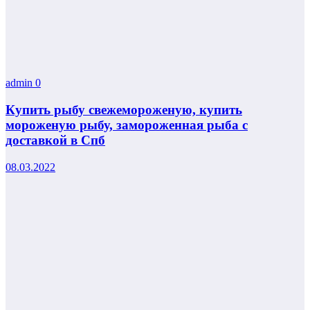
admin
0
Купить рыбу свежемороженую, купить
мороженую рыбу, замороженная рыба с
доставкой в Спб
08.03.2022