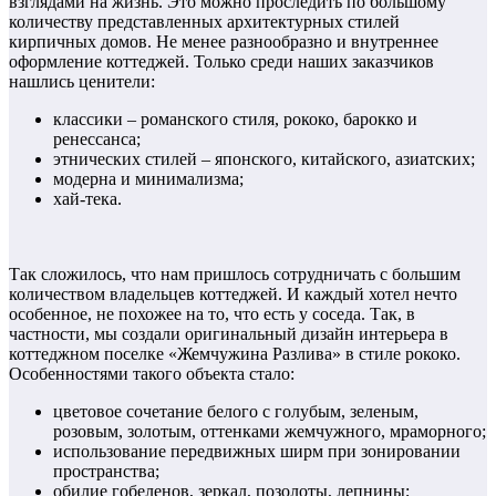
взглядами на жизнь. Это можно проследить по большому
количеству представленных архитектурных стилей
кирпичных домов. Не менее разнообразно и внутреннее
оформление коттеджей. Только среди наших заказчиков
нашлись ценители:
классики – романского стиля, рококо, барокко и
ренессанса;
этнических стилей – японского, китайского, азиатских;
модерна и минимализма;
хай-тека.
Так сложилось, что нам пришлось сотрудничать с большим
количеством владельцев коттеджей. И каждый хотел нечто
особенное, не похожее на то, что есть у соседа. Так, в
частности, мы создали оригинальный дизайн интерьера в
коттеджном поселке «Жемчужина Разлива» в стиле рококо.
Особенностями такого объекта стало:
цветовое сочетание белого с голубым, зеленым,
розовым, золотым, оттенками жемчужного, мраморного;
использование передвижных ширм при зонировании
пространства;
обилие гобеленов, зеркал, позолоты, лепнины;