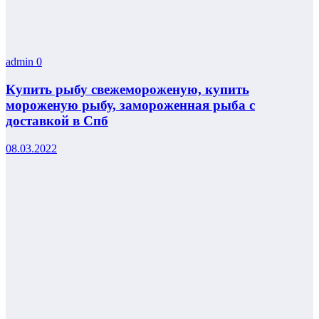
admin
0
Купить рыбу свежемороженую, купить
мороженую рыбу, замороженная рыба с
доставкой в Спб
08.03.2022