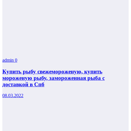
admin
0
Купить рыбу свежемороженую, купить
мороженую рыбу, замороженная рыба с
доставкой в Спб
08.03.2022